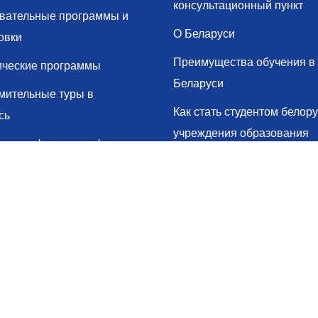
консультационный пункт
вательные программы и
О Беларуси
овки
Преимущества обучения в
ические программы
Беларуси
мительные туры в
Как стать студентом белору
сь
учреждения образования
ки, конференции, форумы
Учреждения высшего
ии
образования РБ
кно
Услуги для иностранных г
ты