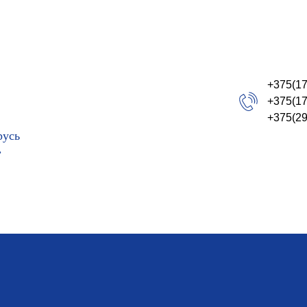
+375(17
+375(17
+375(29
русь
»