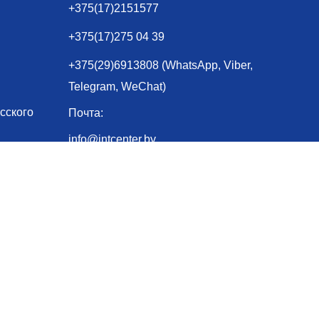
+375(17)2151577
+375(17)275 04 39
+375(29)6913808 (WhatsApp, Viber,
Telegram, WeChat)
сского
Почта:
info@intcenter.by
edu@intcenter.by
Адрес:
раждан
г.Минск, ул.Короля, 12 оф. 9-15