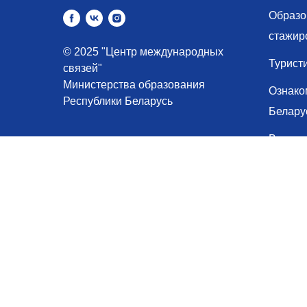
Образо
стажир
© 2025 "Центр международных
Турист
связей"
Министерства образования
Ознако
Республики Беларусь
Белару
Выстав
Вакан
с
Одно о
Контак