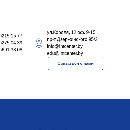
ул.Короля, 12 оф. 9-15
)215 15 77
пр-т Дзержинского 95/2
)275 04 39
info@intcenter.by
)691 38 08
e
du@intcenter.by
Связаться с нами