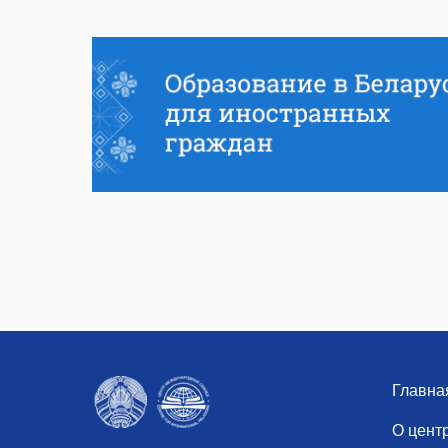
Главна
О цент